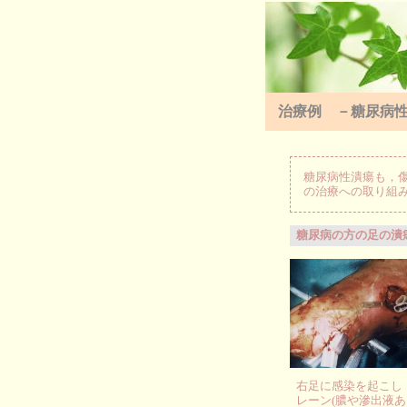
治療例 －糖尿病
糖尿病性潰瘍も，
の治療への取り組
糖尿病の方の足の潰
右足に感染を起こし
レーン(膿や滲出液