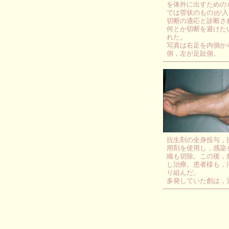
を体外に出すための
では管状のもの)が
切断の適応と診断さ
何とか切断を避けた
れた。
写真は右足を内側か
側，左が足趾側。
抗生剤の全身投与，
用剤を使用し，感染
織も切除。この後，
し治療。患者様も，
り組んだ。
多発していた創は，