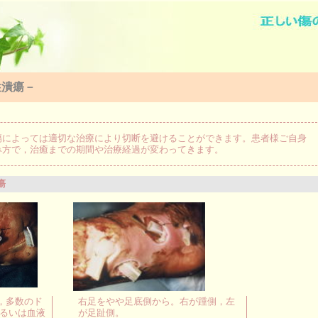
性潰瘍－
傷によっては適切な治療により切断を避けることができます。患者様ご自身
み方で，治癒までの期間や治療経過が変わってきます。
瘍
，多数のド
右足をやや足底側から。右が踵側，左
あるいは血液
が足趾側。