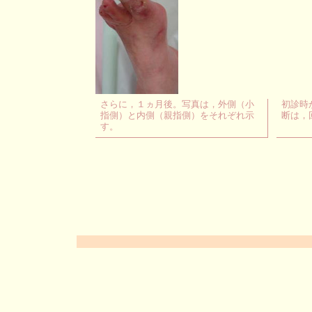
さらに，１ヵ月後。写真は，外側（小
初診時
指側）と内側（親指側）をそれぞれ示
断は，
す。