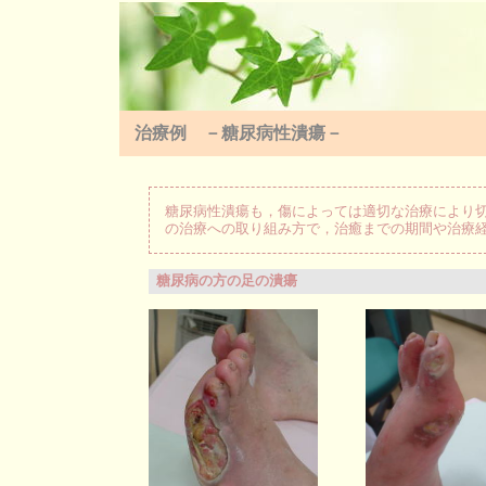
治療例 －糖尿病性潰瘍－
糖尿病性潰瘍も，傷によっては適切な治療により
の治療への取り組み方で，治癒までの期間や治療
糖尿病の方の足の潰瘍