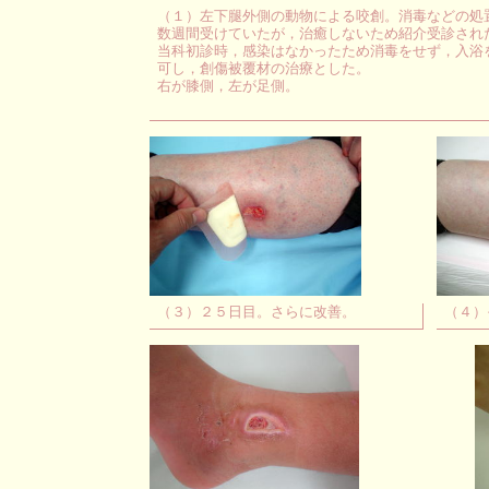
（１）左下腿外側の動物による咬創。消毒などの処
数週間受けていたが，治癒しないため紹介受診され
当科初診時，感染はなかったため消毒をせず，入浴
可し，創傷被覆材の治療とした。
右が膝側，左が足側。
（３）２５日目。さらに改善。
（４）