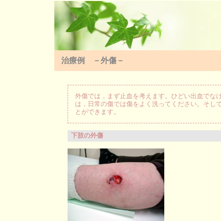
治療例 －外傷－
外傷では，まず止血を考えます。ひどい出血でな
は，日常の傷では傷をよく洗ってください。そし
とができます。
下肢の外傷