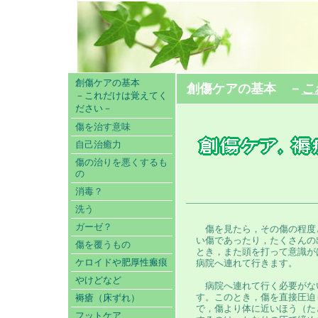
創傷ケアの基本
創傷ケアの基本 －
こ
－これだけは覚えてく
ださい－
傷を治す意味
自己治癒力
傷の治りを悪くするも
の
消毒？
洗う
ガーゼ？
傷を見たら，その傷の程度
い傷であったり，たくさんの
傷を覆うもの
とき，また頭を打って意識が
ケロイドや肥厚性瘢痕
病院へ連れて行きます。
やけどなど
病院へ連れて行く必要がな
褥瘡（床ずれ）
す。このとき，傷を直接圧迫
で，傷より体に近いほう（た
フットケア