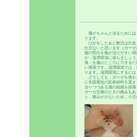
傷がちゃんと治るためには
ります。
けがをしたあと数日は出血
仕方ないと思います（ガーゼ
傷の部位を傷が治りやすい環
か，湿潤環境に保ちましょう
液－を傷のところにできるだ
い環境です。湿潤環境では，
ります。湿潤環境にするには
どうしても，ガーゼを使わ
に非固着性の医療材料を置き
治りつつある傷の組織を損傷
ガーゼ交換のときの痛みもあ
と，痛みが少ないため，小児