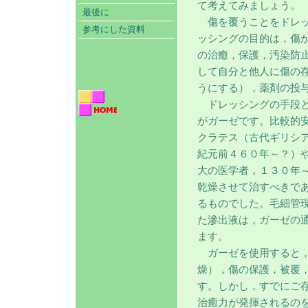
て考えてみましょう。
最後に
傷を覆うことをドレッ
参考にした資料
ッシングの目的は，傷
の治癒，保護，汚染防
して自分と他人に傷の
うにする），薬剤の投
ドレッシングの手段
がガーゼです。比較的
クラテス（古代ギリシ
紀元前４６０年～？）
大の医学者，１３０年
乾燥させて治すべきで
るものでした。毛細管
た滲出液は，ガーゼの
ます。
ガーゼを使用すると，
燥），傷の保護，被覆
す。しかし，すでにご
治癒力が発揮されるの