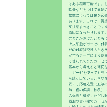
はある程度可能です。
軟膏などをつけて薬剤
枚数によっては傷を必
あります。これは，褥
変注意すべきことで，
原因になったりします
のときかさぶたととも
上皮細胞がガーゼに付
ゼの付着は交換のとき
定するテープにより皮
く使われてきたガーゼ
基本から考えると適切
ガーゼを使っても許さ
ら膿が出ているときや
収），応急処置（血液
与，傷の保護，被覆）
の保護と被覆，ただし
眼脂や食べ物でガーゼ
を除去したほうが清潔