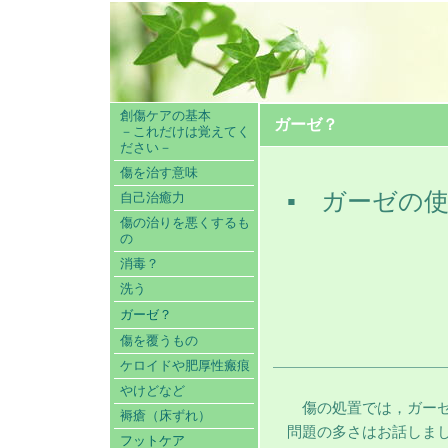
創傷ケアの基本
ガーゼ？
－これだけは覚えてく
ださい－
傷を治す意味
▪
ガーゼの
自己治癒力
傷の治りを悪くするも
の
消毒？
洗う
ガーゼ？
傷を覆うもの
ケロイドや肥厚性瘢痕
やけどなど
傷の処置では，ガーゼ
褥瘡（床ずれ）
問題の多さはお話しま
フットケア