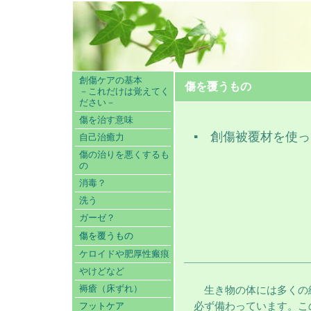
創傷ケアの基本
傷を覆うもの
－これだけは覚えてく
ださい－
傷を治す意味
▪
創傷被覆材を使っ
自己治癒力
傷の治りを悪くするも
の
消毒？
洗う
ガーゼ？
傷を覆うもの
ケロイドや肥厚性瘢痕
やけどなど
褥瘡（床ずれ）
生き物の
体には多くの
フットケア
必ず備わっています。こ