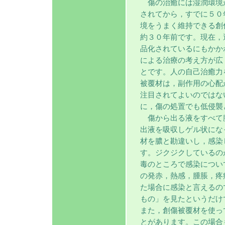
傷の治癒には湿潤環境
されてから，すでに５０
境をうまく維持できる創
約３０年前です。現在，
品化されているにもかか
による治療の考え方が広
とです。人の自己治癒力
被覆材は，副作用の心配
注目されてよいのではな
に，傷の処置でも低侵襲
傷から出る液をすべて
出液を吸収しゲル状にな
材を膿と勘違いし，感染
す。ジクジクしているの
毒のところで感染につい
の発赤，熱感，腫脹，疼
た場合に感染と言えるの
もの」を見たというだけ
また，創傷被覆材を使っ
とがあります。この場合