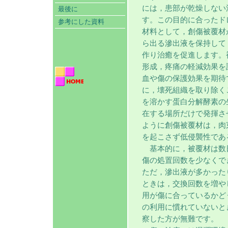
には，患部が乾燥しない
最後に
す。この目的に合ったド
参考にした資料
材料として，創傷被覆材
ら出る滲出液を保持して
作り治癒を促進します。
形成，疼痛の軽減効果を
血や傷の保護効果を期待
に，壊死組織を取り除く
を溶かす蛋白分解酵素の
在する場所だけで発揮さ
ように創傷被覆材は，肉
を起こさず低侵襲性であ
基本的に，被覆材は数
傷の処置回数を少なくで
ただ，滲出液が多かった
ときは，交換回数を増や
用が傷に合っているかど
の利用に慣れていないと
察した方が無難です。